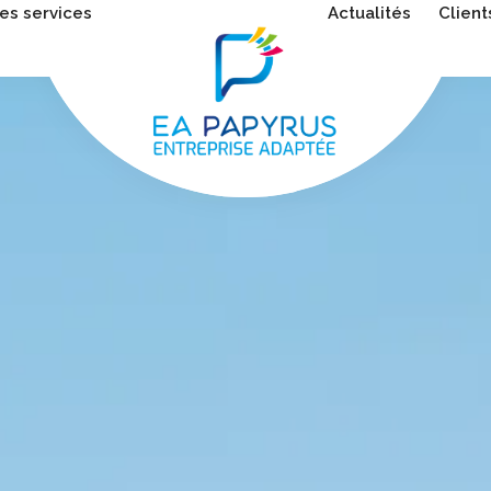
es services
Actualités
Client