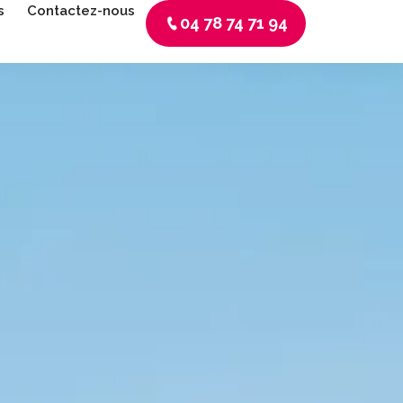
s
Contactez-nous
04 78 74 71 94