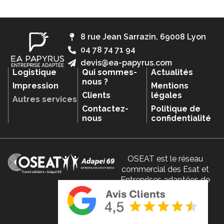
8 rue Jean Sarrazin, 69008 Lyon
04 78 74 71 94
devis@ea-papyrus.com
Logistique
Qui sommes-
Actualités
nous ?
Impression
Mentions
Clients
légales
Autres services
Contactez-
Politique de
nous
confidentialité
OSEAT est le réseau
commercial des Esat et
Entreprises adaptées de
l’Adapei 69.