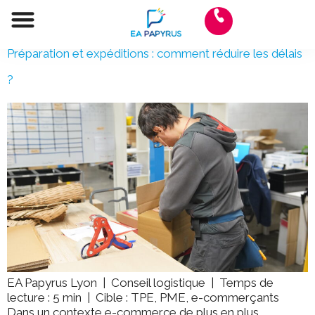
AUTEUR/AUTRICE :
JORIS
Qui sommes-nous ?
Autres services
Préparation et expéditions : comment réduire les délais
?
EA Papyrus Lyon | Conseil logistique | Temps de
lecture : 5 min | Cible : TPE, PME, e-commerçants
Dans un contexte e-commerce de plus en plus