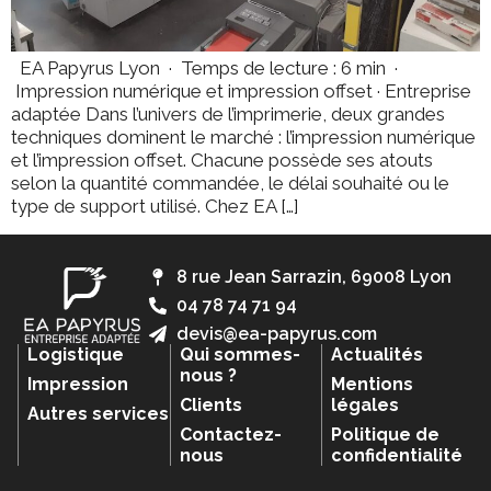
EA Papyrus Lyon · Temps de lecture : 6 min ·
Impression numérique et impression offset · Entreprise
adaptée Dans l’univers de l’imprimerie, deux grandes
techniques dominent le marché : l’impression numérique
et l’impression offset. Chacune possède ses atouts
selon la quantité commandée, le délai souhaité ou le
type de support utilisé. Chez EA […]
8 rue Jean Sarrazin, 69008 Lyon
04 78 74 71 94
devis@ea-papyrus.com
Logistique
Qui sommes-
Actualités
nous ?
Impression
Mentions
Clients
légales
Autres services
Contactez-
Politique de
nous
confidentialité